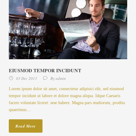
EIUSMOD TEMPOR INCIDUNT
03 Dec 2013
By
admin
Lorem ipsum dolor sit amet, consectetur adipisici elit, sed eiusmod
tempor incidunt ut labore et dolore magna aliqua. Idque Caesaris
facere voluntate liceret: sese habere. Magna pars studiorum, prodita
quaerimus....
Read More