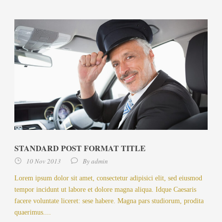
STANDARD POST FORMAT TITLE
10 Nov 2013
By
admin
Lorem ipsum dolor sit amet, consectetur adipisici elit, sed eiusmod
tempor incidunt ut labore et dolore magna aliqua. Idque Caesaris
facere voluntate liceret: sese habere. Magna pars studiorum, prodita
quaerimus....