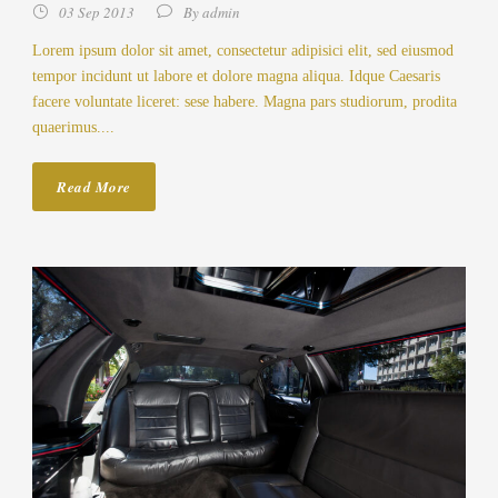
03 Sep 2013
By
admin
Lorem ipsum dolor sit amet, consectetur adipisici elit, sed eiusmod
tempor incidunt ut labore et dolore magna aliqua. Idque Caesaris
facere voluntate liceret: sese habere. Magna pars studiorum, prodita
quaerimus....
Read More