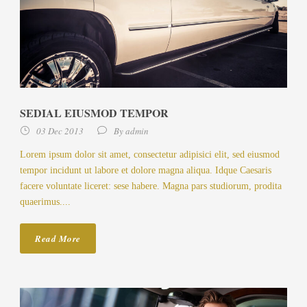
SEDIAL EIUSMOD TEMPOR
03 Dec 2013
By
admin
Lorem ipsum dolor sit amet, consectetur adipisici elit, sed eiusmod
tempor incidunt ut labore et dolore magna aliqua. Idque Caesaris
facere voluntate liceret: sese habere. Magna pars studiorum, prodita
quaerimus....
Read More