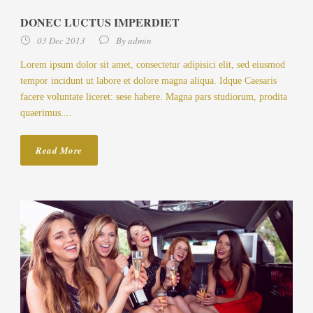
DONEC LUCTUS IMPERDIET
03 Dec 2013
By
admin
Lorem ipsum dolor sit amet, consectetur adipisici elit, sed eiusmod
tempor incidunt ut labore et dolore magna aliqua. Idque Caesaris
facere voluntate liceret: sese habere. Magna pars studiorum, prodita
quaerimus....
Read More