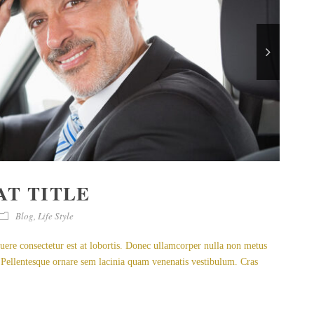
T TITLE
Blog
,
Life Style
uere consectetur est at lobortis. Donec ullamcorper nulla non metus
 Pellentesque ornare sem lacinia quam venenatis vestibulum. Cras