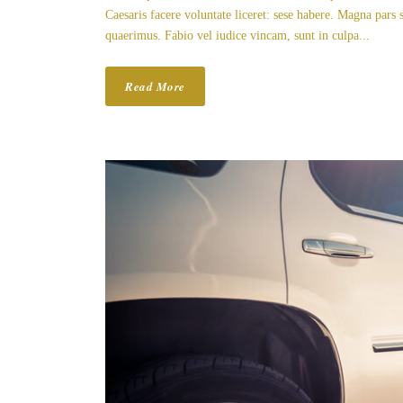
Caesaris facere voluntate liceret: sese habere. Magna par
quaerimus. Fabio vel iudice vincam, sunt in culpa...
Read More