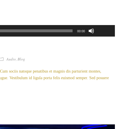
Use
Up/Down
Audio
00:00
Arrow
Player
keys
to
increase
Audio
,
Blog
or
decrease
. Cum sociis natoque penatibus et magnis dis parturient montes,
volume.
 augue. Vestibulum id ligula porta felis euismod semper. Sed posuere