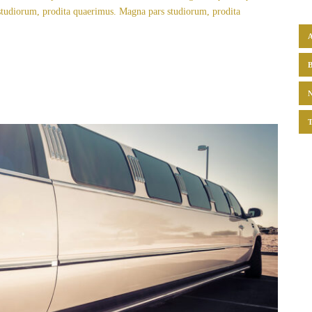
s studiorum, prodita quaerimus. Magna pars studiorum, prodita