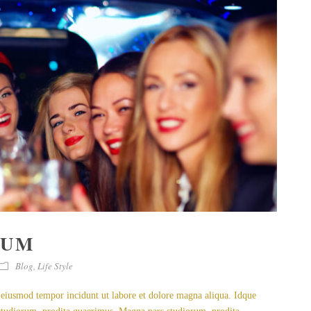
NUM
Blog
,
Life Style
d eiusmod tempor incidunt ut labore et dolore magna aliqua. Idque