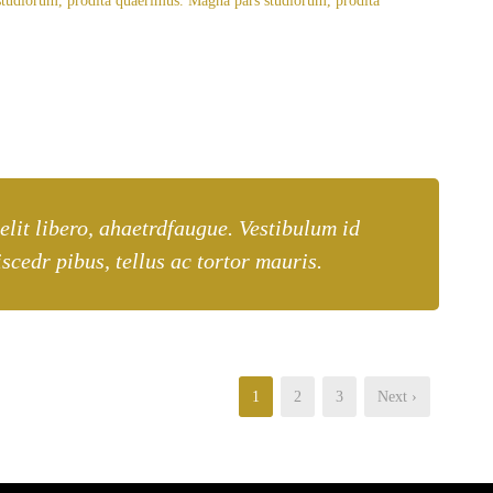
s studiorum, prodita quaerimus. Magna pars studiorum, prodita
 elit libero, ahaetrdfaugue. Vestibulum id
scedr pibus, tellus ac tortor mauris.
1
2
3
Next ›