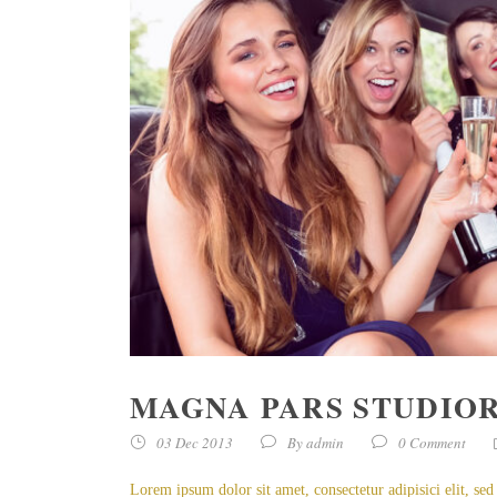
MAGNA PARS STUDIO
03 Dec 2013
By
admin
0 Comment
Lorem ipsum dolor sit amet, consectetur adipisici elit, se