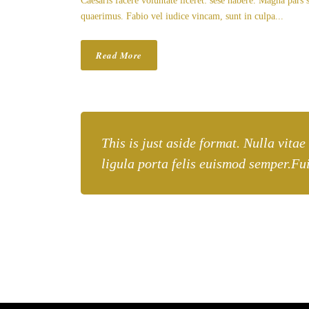
Caesaris facere voluntate liceret: sese habere. Magna par
quaerimus. Fabio vel iudice vincam, sunt in culpa...
Read More
This is just aside format. Nulla vitae
ligula porta felis euismod semper.Fui