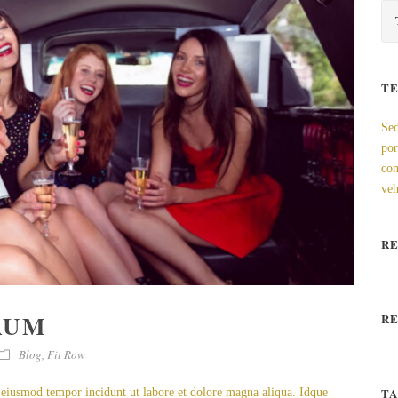
T
Sed
por
con
veh
R
RUM
R
Blog
,
Fit Row
T
d eiusmod tempor incidunt ut labore et dolore magna aliqua. Idque