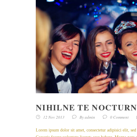
NIHILNE TE NOCTUR
12 Nov 2013
By
admin
0 Comment
Lorem ipsum dolor sit amet, consectetur adipisici elit, se