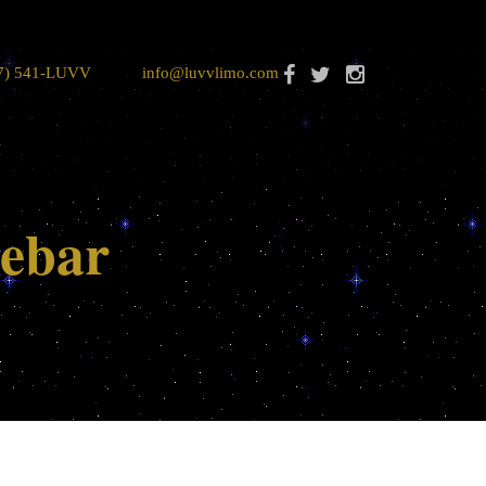
7) 541-LUVV
info@luvvlimo.com
debar