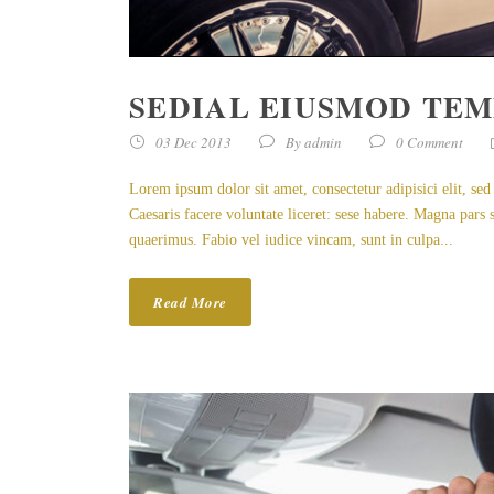
SEDIAL EIUSMOD TE
03 Dec 2013
By
admin
0 Comment
Lorem ipsum dolor sit amet, consectetur adipisici elit, se
Caesaris facere voluntate liceret: sese habere. Magna par
quaerimus. Fabio vel iudice vincam, sunt in culpa...
Read More