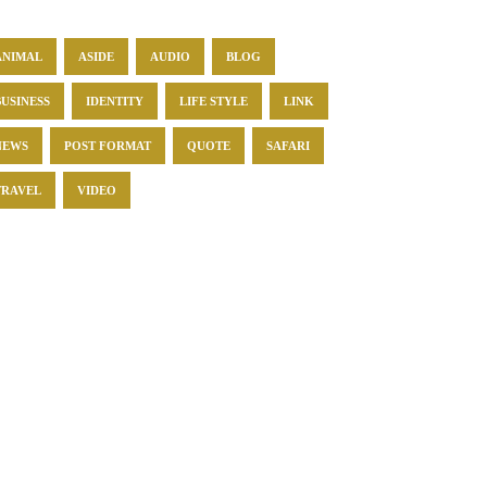
ANIMAL
ASIDE
AUDIO
BLOG
BUSINESS
IDENTITY
LIFE STYLE
LINK
NEWS
POST FORMAT
QUOTE
SAFARI
TRAVEL
VIDEO